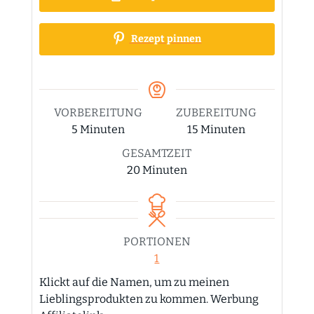
Rezept pinnen
VORBEREITUNG
ZUBEREITUNG
Minuten
Minuten
5
Minuten
15
Minuten
GESAMTZEIT
Minuten
20
Minuten
PORTIONEN
1
Klickt auf die Namen, um zu meinen
Lieblingsprodukten zu kommen. Werbung