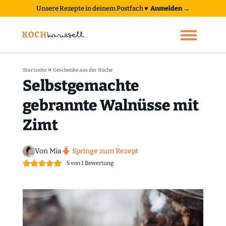
Unsere Rezepte in deinem Postfach
♥
Anmelden →
»
Startseite
Geschenke aus der Küche
Selbstgemachte
gebrannte Walnüsse mit
Zimt
Von Mia
Springe zum Rezept
5
von 1 Bewertung