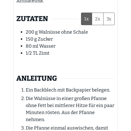
Affiliatelink.
ZUTATEN
1x
2x
3x
200
g
Walnüsse ohne Schale
150
g
Zucker
80
ml
Wasser
1/2
TL
Zimt
ANLEITUNG
Ein Backblech mit Backpapier belegen.
Die Walnüsse in einer großen Pfanne
ohne Fett bei mittlerer Hitze für ein paar
Minuten rösten. Aus der Pfanne
nehmen.
Die Pfanne einmal auswischen, damit