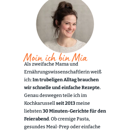
Moin ich bin Mia
Als zweifache Mama und
Ernährungswissenschaftlerin weiß
ich:
Im trubeligen Alltag brauchen
wir schnelle und einfache Rezepte.
Genau deswegen teile ich im
Kochkarussell
seit 2013
meine
liebsten
30 Minuten-Gerichte für den
Feierabend
. Ob cremige Pasta,
gesundes Meal-Prep oder einfache