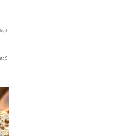
eal
ur 5