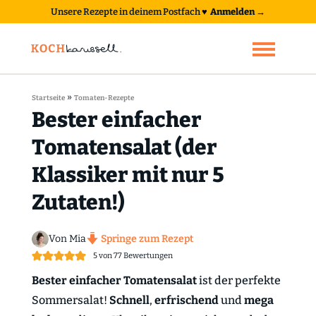
Unsere Rezepte in deinem Postfach
♥
Anmelden →
»
Startseite
Tomaten-Rezepte
Bester einfacher
Tomatensalat (der
Klassiker mit nur 5
Zutaten!)
Von Mia
Springe zum Rezept
5
von
77
Bewertungen
Bester einfacher Tomatensalat
ist der perfekte
Sommersalat!
Schnell
,
erfrischend
und
mega