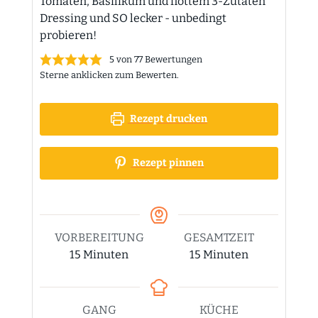
Tomaten, Basilikum und flottem 3-Zutaten
Dressing und SO lecker - unbedingt
probieren!
5
von
77
Bewertungen
Sterne anklicken zum Bewerten.
Rezept drucken
Rezept pinnen
VORBEREITUNG
GESAMTZEIT
Minuten
Minuten
15
Minuten
15
Minuten
GANG
KÜCHE