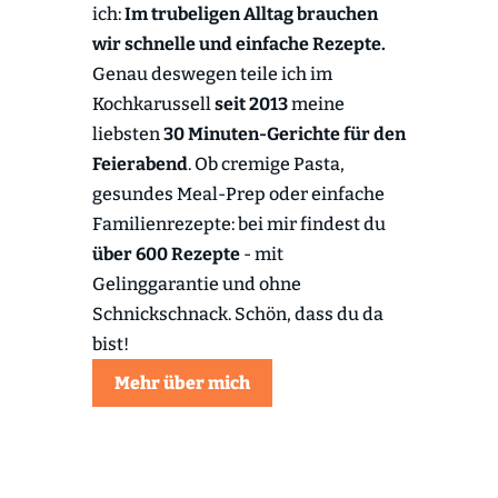
ich:
Im trubeligen Alltag brauchen
wir schnelle und einfache Rezepte.
Genau deswegen teile ich im
Kochkarussell
seit 2013
meine
liebsten
30 Minuten-Gerichte für den
Feierabend
. Ob cremige Pasta,
gesundes Meal-Prep oder einfache
Familienrezepte: bei mir findest du
über 600 Rezepte
- mit
Gelinggarantie und ohne
Schnickschnack. Schön, dass du da
bist!
Mehr über mich