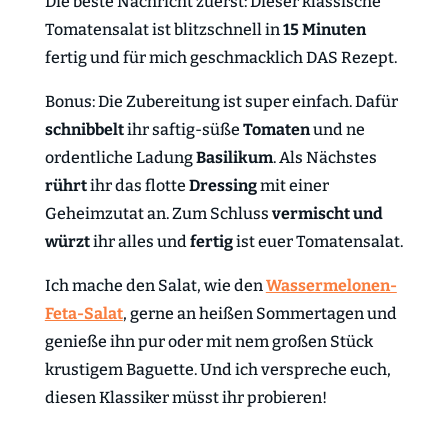
Die beste Nachricht zuerst: Dieser klassische
Tomatensalat ist blitzschnell in
15 Minuten
fertig und für mich geschmacklich DAS Rezept.
Bonus: Die Zubereitung ist super einfach. Dafür
schnibbelt
ihr saftig-süße
Tomaten
und ne
ordentliche Ladung
Basilikum
. Als Nächstes
rührt
ihr das flotte
Dressing
mit einer
Geheimzutat an. Zum Schluss
vermischt und
würzt
ihr alles und
fertig
ist euer Tomatensalat.
Ich mache den Salat, wie den
Wassermelonen-
Feta-Salat
, gerne an heißen Sommertagen und
genieße ihn pur oder mit nem großen Stück
krustigem Baguette. Und ich verspreche euch,
diesen Klassiker müsst ihr probieren!