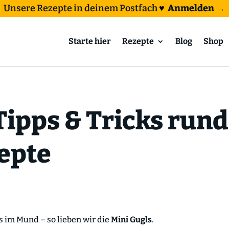
Unsere Rezepte in deinem Postfach
♥
Anmelden →
Starte hier
Rezepte
Blog
Shop
Tipps & Tricks run
epte
 im Mund – so lieben wir die
Mini Gugls
.