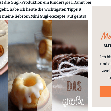
st die Gugl-Produktion ein Kinderspiel. Damit bei
 geht, habe ich heute die wichtigsten
Tipps &
h meine liebsten
Mini Gugl-Rezepte
, auf geht’s!
un
Ich b
und d
zwei
u