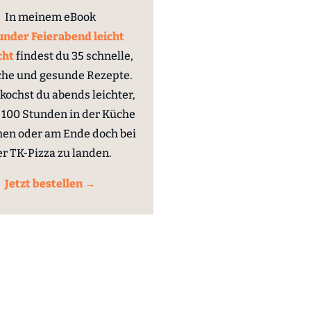
In meinem eBook
nder Feierabend leicht
cht
findest du 35 schnelle,
che und gesunde Rezepte.
kochst du abends leichter,
100 Stunden in der Küche
hen oder am Ende doch bei
er TK-Pizza zu landen.
Jetzt bestellen →