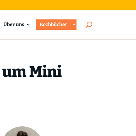
Über uns
Kochbücher
d um Mini