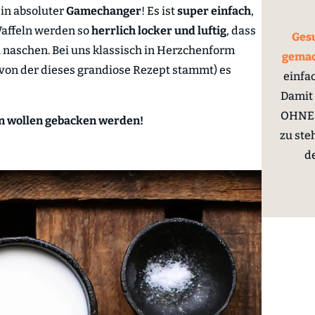
ein absoluter
Gamechanger
! Es ist
super einfach
,
Waffeln werden so
herrlich locker und luftig
, dass
Gesu
u naschen. Bei uns klassisch in Herzchenform
gema
von der dieses grandiose Rezept stammt) es
einfa
Damit 
OHNE 
ln wollen gebacken werden!
zu ste
d