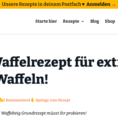
Unsere Rezepte in deinem Postfach
♥
Anmelden →
Starte hier
Rezepte
Blog
Shop
affelrezept für extr
affeln!

2 Kommentare
|
Springe zum Rezept
es Waffelteig Grundrezept müsst ihr probieren!