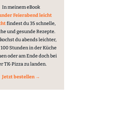
In meinem eBook
nder Feierabend leicht
cht
findest du 35 schnelle,
che und gesunde Rezepte.
kochst du abends leichter,
100 Stunden in der Küche
hen oder am Ende doch bei
er TK-Pizza zu landen.
Jetzt bestellen →