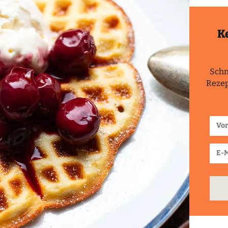
K
Schn
Rezep