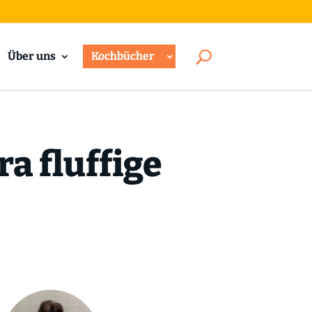
Über uns
Kochbücher
a fluffige