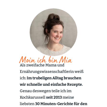
Moin ich bin Mia
Als zweifache Mama und
Ernährungswissenschaftlerin weiß
ich:
Im trubeligen Alltag brauchen
wir schnelle und einfache Rezepte.
Genau deswegen teile ich im
Kochkarussell
seit 2013
meine
liebsten
30 Minuten-Gerichte für den