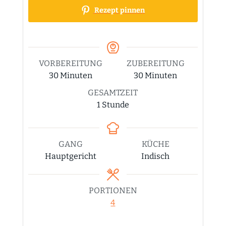
Rezept pinnen
VORBEREITUNG
ZUBEREITUNG
Minuten
Minuten
30
Minuten
30
Minuten
GESAMTZEIT
Stunde
1
Stunde
GANG
KÜCHE
Hauptgericht
Indisch
PORTIONEN
4