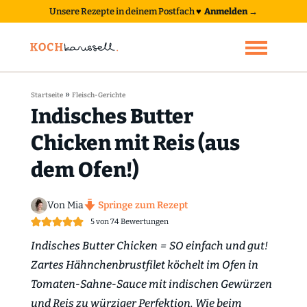
Unsere Rezepte in deinem Postfach
♥
Anmelden →
»
Startseite
Fleisch-Gerichte
Indisches Butter
Chicken mit Reis (aus
dem Ofen!)
Von Mia
Springe zum Rezept
5
von
74
Bewertungen
Indisches Butter Chicken = SO einfach und gut!
Zartes Hähnchenbrustfilet köchelt im Ofen in
Tomaten-Sahne-Sauce mit indischen Gewürzen
und Reis zu würziger Perfektion. Wie beim