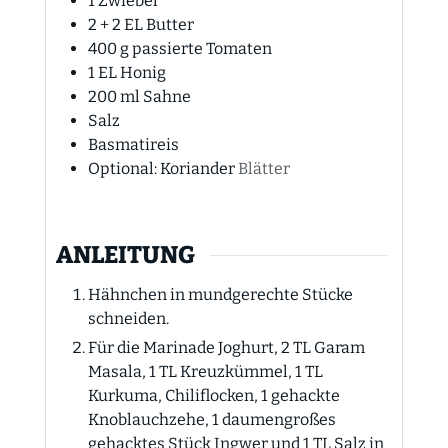
1
Zwiebel
2 + 2
EL
Butter
400
g
passierte Tomaten
1
EL
Honig
200
ml
Sahne
Salz
Basmatireis
Optional: Koriander
Blätter
ANLEITUNG
Hähnchen in mundgerechte Stücke
schneiden.
Für die Marinade Joghurt, 2 TL Garam
Masala, 1 TL Kreuzkümmel, 1 TL
Kurkuma, Chiliflocken, 1 gehackte
Knoblauchzehe, 1 daumengroßes
gehacktes Stück Ingwer und 1 TL Salz in