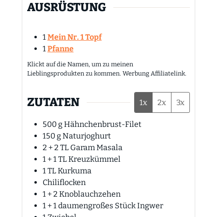
AUSRÜSTUNG
1
Mein Nr. 1 Topf
1
Pfanne
Klickt auf die Namen, um zu meinen
Lieblingsprodukten zu kommen. Werbung Affiliatelink.
ZUTATEN
1x
2x
3x
500
g
Hähnchenbrust-Filet
150
g
Naturjoghurt
2 + 2
TL
Garam Masala
1 + 1
TL
Kreuzkümmel
1
TL
Kurkuma
Chiliflocken
1 + 2
Knoblauchzehen
1 + 1
daumengroßes Stück
Ingwer