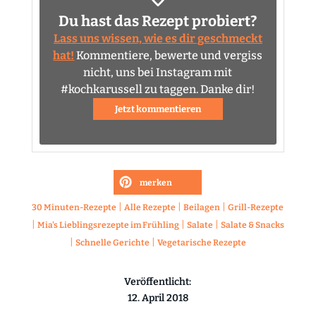
Du hast das Rezept probiert?
Lass uns wissen, wie es dir geschmeckt
hat!
Kommentiere, bewerte und vergiss
nicht, uns bei Instagram mit
#kochkarussell zu taggen. Danke dir!
Jetzt kommentieren
merken
|
|
|
30 Minuten-Rezepte
Alle Rezepte
Beilagen
Grill-Rezepte
|
|
|
Mia's Lieblingsrezepte im Frühling
Salate
Salate & Snacks
|
|
Schnelle Gerichte
Vegetarische Rezepte
Veröffentlicht:
12. April 2018