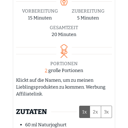
VORBEREITUNG
ZUBEREITUNG
Minuten
Minuten
15
Minuten
5
Minuten
GESAMTZEIT
Minuten
20
Minuten
PORTIONEN
2
große Portionen
Klickt auf die Namen, um zu meinen
Lieblingsprodukten zu kommen. Werbung
Affiliatelink.
ZUTATEN
1x
2x
3x
60
ml
Naturjoghurt