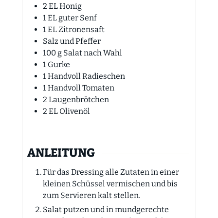
2
EL
Honig
1
EL
guter Senf
1
EL
Zitronensaft
Salz und Pfeffer
100
g
Salat nach Wahl
1
Gurke
1
Handvoll Radieschen
1
Handvoll Tomaten
2
Laugenbrötchen
2
EL
Olivenöl
ANLEITUNG
Für das Dressing alle Zutaten in einer
kleinen Schüssel vermischen und bis
zum Servieren kalt stellen.
Salat putzen und in mundgerechte