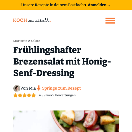
Unsere Rezepte in deinem Postfach
♥
Anmelden →
»
Startseite
Salate
Frühlingshafter
Brezensalat mit Honig-
Senf-Dressing
Von Mia
Springe zum Rezept
4.89
von
9
Bewertungen