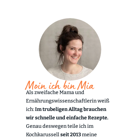
Moin ich bin Mia
Als zweifache Mama und
Ernährungswissenschaftlerin weiß
ich:
Im trubeligen Alltag brauchen
wir schnelle und einfache Rezepte.
Genau deswegen teile ich im
Kochkarussell
seit 2013
meine