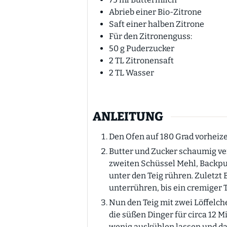
Abrieb einer Bio-Zitrone
Saft einer halben Zitrone
Für den Zitronenguss:
50
g
Puderzucker
2
TL
Zitronensaft
2
TL
Wasser
ANLEITUNG
Den Ofen auf 180 Grad vorheize
Butter und Zucker schaumig ve
zweiten Schüssel Mehl, Backp
unter den Teig rühren. Zuletzt
unterrühren, bis ein cremiger T
Nun den Teig mit zwei Löffelc
die süßen Dinger für circa 12 
wenig auskühlen lassen und dan