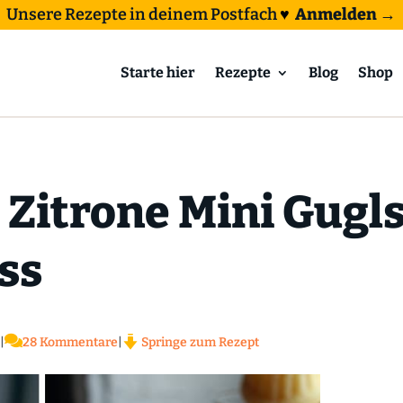
Unsere Rezepte in deinem Postfach
♥
Anmelden →
Starte hier
Rezepte
Blog
Shop
Zitrone Mini Gugls
ss

|
28 Kommentare
|
Springe zum Rezept