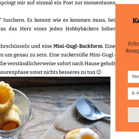
springt mir auf einmal ein Post zur momentanen
K
n“ luschern. Es kommt wie es kommen muss, bei
was das Herz eines jeden Hobbybäckers höher
Schn
ührschüsseln und eine
Mini-Gugl-Backform
. Eine
Rezep
m um genau zu sein. Eine zuckersüße Mini-Gugl-
 die verständlicherweise sofort nach Hause geholt
usurenphase sonst nichts besseres zu tun 😉