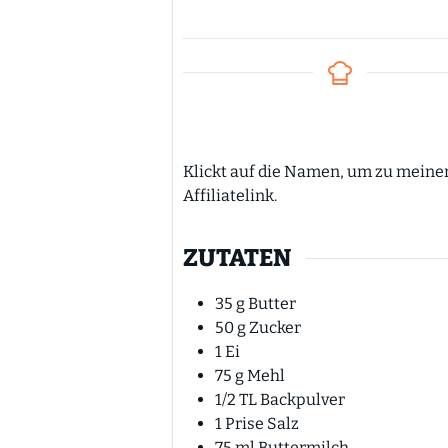
Klickt auf die Namen, um zu meinen Lieblingsprodukten zu kommen. Werbung
Affiliatelink.
ZUTATEN
35
g
Butter
50
g
Zucker
1
Ei
75
g
Mehl
1/2
TL
Backpulver
1
Prise
Salz
75
ml
Buttermilch