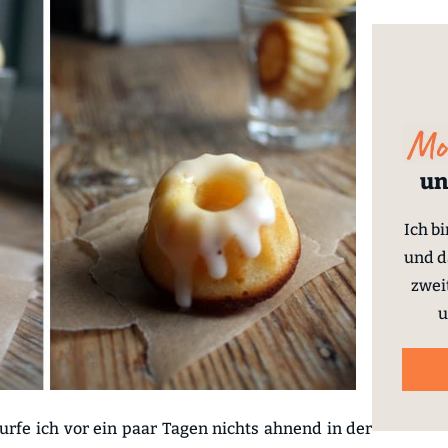
un
Ich b
und d
zwei
u
surfe ich vor ein paar Tagen nichts ahnend in der