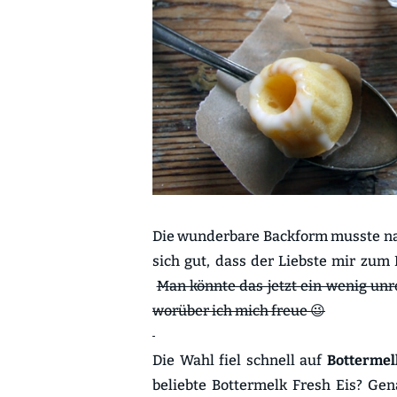
Die wunderbare Backform musste nat
sich gut, dass der Liebste mir zum
Man könnte das jetzt ein wenig unr
worüber ich mich freue 😉
Die Wahl fiel schnell auf
Bottermel
beliebte Bottermelk Fresh Eis? Gen