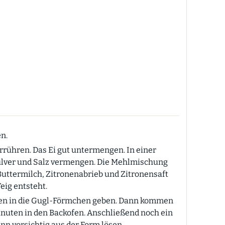
n.
rrühren. Das Ei gut untermengen. In einer
ulver und Salz vermengen. Die Mehlmischung
 Buttermilch, Zitronenabrieb und Zitronensaft
eig entsteht.
hen in die Gugl-Förmchen geben. Dann kommen
Minuten in den Backofen. Anschließend noch ein
n vorsichtig aus der Form lösen.