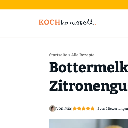
Startseite
»
Alle Rezepte
Bottermelk 
Zitronengu
Von Mia
|
5
von
2
Bewertungen