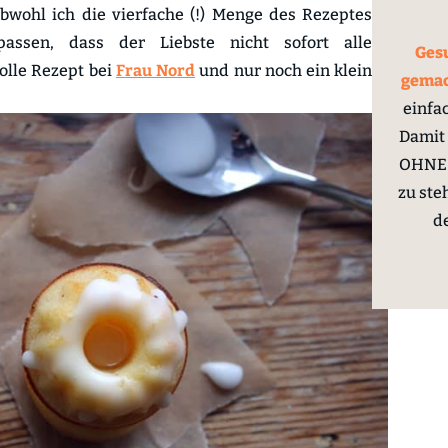
Obwohl ich die vierfache (!) Menge des Rezeptes
assen, dass der Liebste nicht sofort alle
Gesu
olle Rezept bei
Frau Nord
und nur noch ein klein
gema
einfa
Damit 
OHNE 
zu ste
d