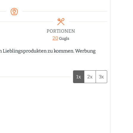
PORTIONEN
20
Gugls
1x
2x
3x