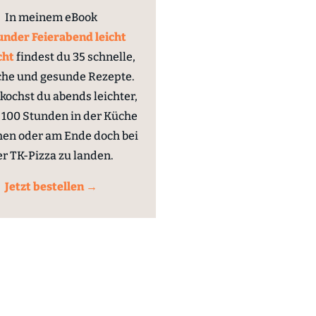
In meinem eBook
nder Feierabend leicht
cht
findest du 35 schnelle,
che und gesunde Rezepte.
kochst du abends leichter,
100 Stunden in der Küche
hen oder am Ende doch bei
er TK-Pizza zu landen.
Jetzt bestellen →