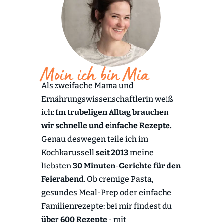
Moin ich bin Mia
Als zweifache Mama und
Ernährungswissenschaftlerin weiß
ich:
Im trubeligen Alltag brauchen
wir schnelle und einfache Rezepte.
Genau deswegen teile ich im
Kochkarussell
seit 2013
meine
liebsten
30 Minuten-Gerichte für den
Feierabend
. Ob cremige Pasta,
gesundes Meal-Prep oder einfache
Familienrezepte: bei mir findest du
über 600 Rezepte
- mit