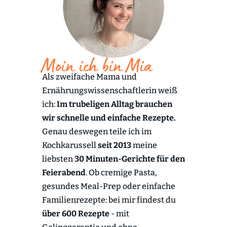
Moin ich bin Mia
Als zweifache Mama und
Ernährungswissenschaftlerin weiß
ich:
Im trubeligen Alltag brauchen
wir schnelle und einfache Rezepte.
Genau deswegen teile ich im
Kochkarussell
seit 2013
meine
liebsten
30 Minuten-Gerichte für den
Feierabend
. Ob cremige Pasta,
gesundes Meal-Prep oder einfache
Familienrezepte: bei mir findest du
über 600 Rezepte
- mit