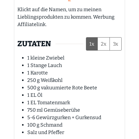
Klickt auf die Namen, um zu meinen
Lieblingsprodukten zu kommen. Werbung
Affiliatelink.
ZUTATEN
1x
2x
3x
1
kleine Zwiebel
1
Stange Lauch
1
Karotte
250
g
Weißkohl
500
g
vakuumierte Rote Beete
1
EL
Öl
1
EL
Tomatenmark
750
ml
Gemüseberühe
5-6
Gewürzgurken + Gurkensud
100
g
Schmand
Salz und Pfeffer