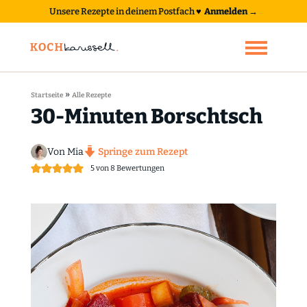
Unsere Rezepte in deinem Postfach
♥
Anmelden →
»
Startseite
Alle Rezepte
30-Minuten Borschtsch
Von Mia
Springe zum Rezept
5
von
8
Bewertungen