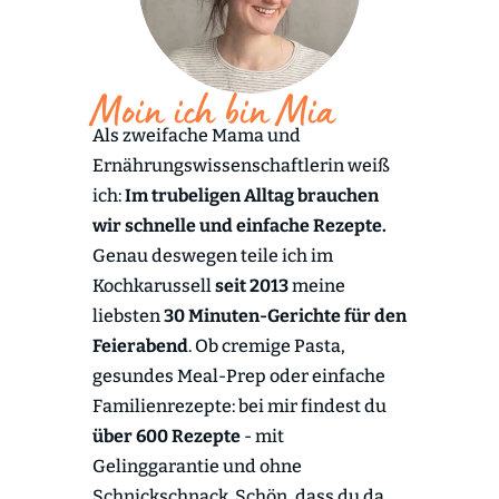
Moin ich bin Mia
Als zweifache Mama und
Ernährungswissenschaftlerin weiß
ich:
Im trubeligen Alltag brauchen
wir schnelle und einfache Rezepte.
Genau deswegen teile ich im
Kochkarussell
seit 2013
meine
liebsten
30 Minuten-Gerichte für den
Feierabend
. Ob cremige Pasta,
gesundes Meal-Prep oder einfache
Familienrezepte: bei mir findest du
über 600 Rezepte
- mit
Gelinggarantie und ohne
Schnickschnack. Schön, dass du da