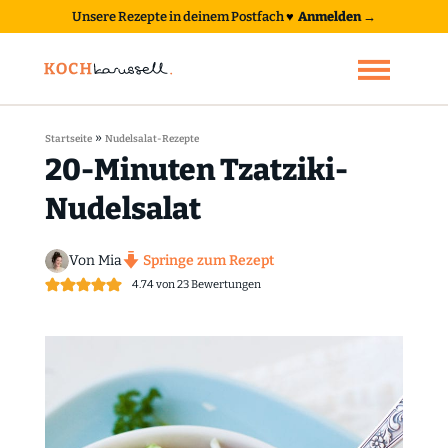
Unsere Rezepte in deinem Postfach
♥
Anmelden →
»
Startseite
Nudelsalat-Rezepte
20-Minuten Tzatziki-
Nudelsalat
Von Mia
Springe zum Rezept
4.74
von
23
Bewertungen