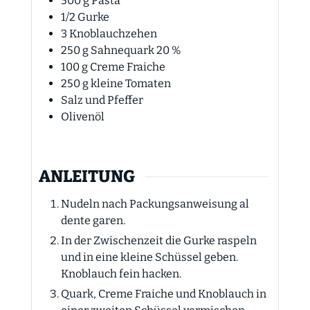
500
g
Pasta
1/2
Gurke
3
Knoblauchzehen
250
g
Sahnequark 20 %
100
g
Creme Fraiche
250
g
kleine Tomaten
Salz und Pfeffer
Olivenöl
ANLEITUNG
Nudeln nach Packungsanweisung al
dente garen.
In der Zwischenzeit die Gurke raspeln
und in eine kleine Schüssel geben.
Knoblauch fein hacken.
Quark, Creme Fraiche und Knoblauch in