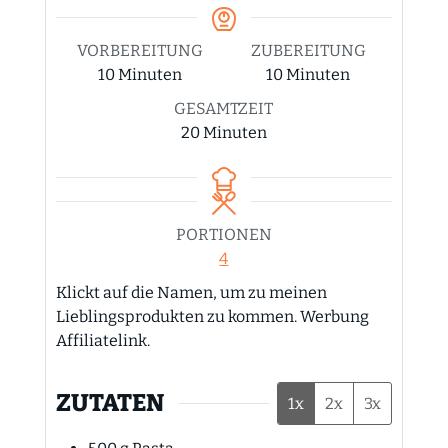
VORBEREITUNG
ZUBEREITUNG
Minuten
Minuten
10
Minuten
10
Minuten
GESAMTZEIT
Minuten
20
Minuten
PORTIONEN
4
Klickt auf die Namen, um zu meinen
Lieblingsprodukten zu kommen. Werbung
Affiliatelink.
ZUTATEN
1x
2x
3x