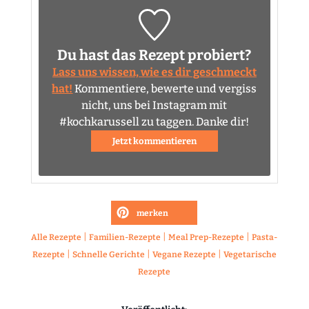
Du hast das Rezept probiert?
Lass uns wissen, wie es dir geschmeckt
hat!
Kommentiere, bewerte und vergiss
nicht, uns bei Instagram mit
#kochkarussell zu taggen. Danke dir!
Jetzt kommentieren
merken
|
|
|
Alle Rezepte
Familien-Rezepte
Meal Prep-Rezepte
Pasta-
|
|
|
Rezepte
Schnelle Gerichte
Vegane Rezepte
Vegetarische
Rezepte