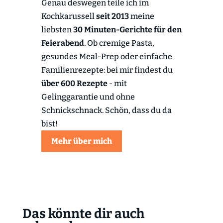
Genau deswegen teile ich im
Kochkarussell
seit 2013
meine
liebsten
30 Minuten-Gerichte für den
Feierabend
. Ob cremige Pasta,
gesundes Meal-Prep oder einfache
Familienrezepte: bei mir findest du
über 600 Rezepte
- mit
Gelinggarantie und ohne
Schnickschnack. Schön, dass du da
bist!
Mehr über mich
Das könnte dir auch