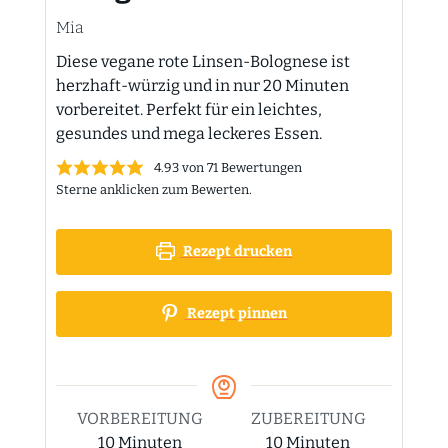
Mia
Diese vegane rote Linsen-Bolognese ist
herzhaft-würzig und in nur 20 Minuten
vorbereitet. Perfekt für ein leichtes,
gesundes und mega leckeres Essen.
4.93
von
71
Bewertungen
Sterne anklicken zum Bewerten.
Rezept drucken
Rezept pinnen
VORBEREITUNG
ZUBEREITUNG
Minuten
Minuten
10
Minuten
10
Minuten