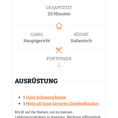
GESAMTZEIT
Minuten
20
Minuten
GANG
KÜCHE
Hauptgericht
Italienisch
PORTIONEN
2
AUSRÜSTUNG
1
Gute Schmorpfanne
1
Mein all time favorite Zwiebelhacker
Klickt auf die Namen, um zu meinen
Lieblingsprodukten zu kommen. Werbung Affiliatelink.