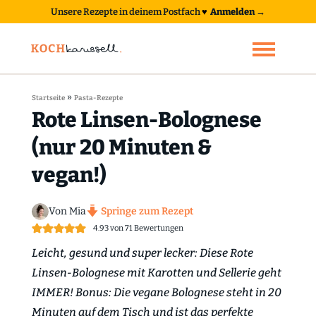
Unsere Rezepte in deinem Postfach
♥
Anmelden →
»
Startseite
Pasta-Rezepte
Rote Linsen-Bolognese
(nur 20 Minuten &
vegan!)
Von Mia
Springe zum Rezept
4.93
von
71
Bewertungen
Leicht, gesund und super lecker: Diese Rote
Linsen-Bolognese mit Karotten und Sellerie geht
IMMER! Bonus: Die vegane Bolognese steht in 20
Minuten auf dem Tisch und ist das perfekte