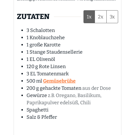
ZUTATEN
1x
2x
3x
3
Schalotten
1
Knoblauchzehe
1
große
Karotte
1
Stange
Staudensellerie
1
EL
Olivenöl
120
g
Rote Linsen
3
EL
Tomatenmark
500
ml
Gemüsebrühe
200
g
gehackte Tomaten
aus der Dose
Gewürze
z.B. Oregano, Basilikum,
Paprikapulver edelsüß, Chili
Spaghetti
Salz & Pfeffer