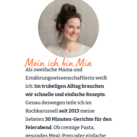
Moin ich bin Mia
Als zweifache Mama und
Ernährungswissenschaftlerin weiß
ich:
Im trubeligen Alltag brauchen
wir schnelle und einfache Rezepte.
Genau deswegen teile ich im
Kochkarussell
seit 2013
meine
liebsten
30 Minuten-Gerichte für den
Feierabend
. Ob cremige Pasta,
gesundes Meal-Prep oder einfache