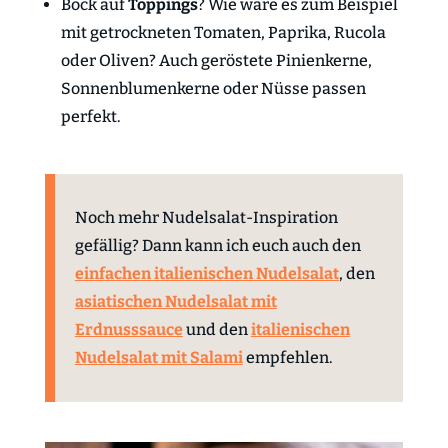
Bock auf
Toppings
? Wie wäre es zum Beispiel
mit getrockneten Tomaten, Paprika, Rucola
oder Oliven? Auch geröstete Pinienkerne,
Sonnenblumenkerne oder Nüsse passen
perfekt.
Noch mehr Nudelsalat-Inspiration
gefällig? Dann kann ich euch auch den
einfachen italienischen Nudelsalat
, den
asiatischen Nudelsalat mit
Erdnusssauce
und den
italienischen
Nudelsalat mit Salami
empfehlen.