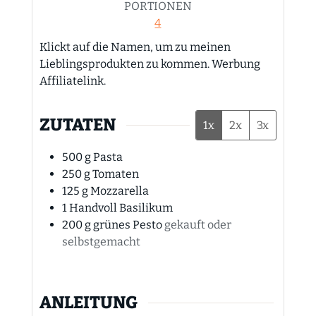
PORTIONEN
4
Klickt auf die Namen, um zu meinen
Lieblingsprodukten zu kommen. Werbung
Affiliatelink.
ZUTATEN
1x
2x
3x
500
g
Pasta
250
g
Tomaten
125
g
Mozzarella
1
Handvoll
Basilikum
200
g
grünes Pesto
gekauft oder
selbstgemacht
ANLEITUNG