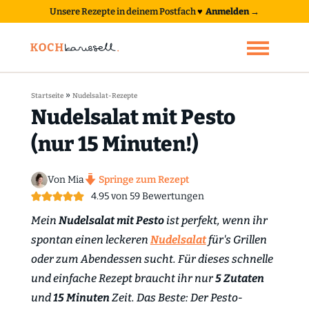
Unsere Rezepte in deinem Postfach
♥
Anmelden →
»
Startseite
Nudelsalat-Rezepte
Nudelsalat mit Pesto
(nur 15 Minuten!)
Von Mia
Springe zum Rezept
4.95
von
59
Bewertungen
Mein
Nudelsalat mit Pesto
ist perfekt, wenn ihr
spontan einen leckeren
Nudelsalat
für's Grillen
oder zum Abendessen sucht. Für dieses schnelle
und einfache Rezept braucht ihr nur
5 Zutaten
und
15 Minuten
Zeit. Das Beste: Der Pesto-