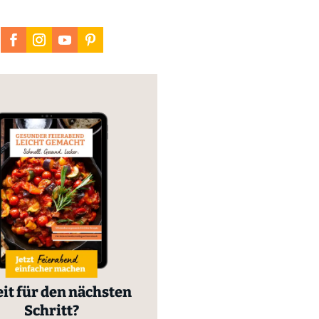
it für den nächsten
Schritt?