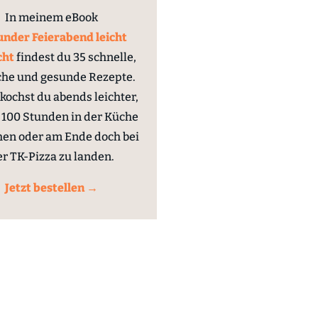
In meinem eBook
nder Feierabend leicht
cht
findest du 35 schnelle,
che und gesunde Rezepte.
kochst du abends leichter,
100 Stunden in der Küche
hen oder am Ende doch bei
er TK-Pizza zu landen.
Jetzt bestellen →