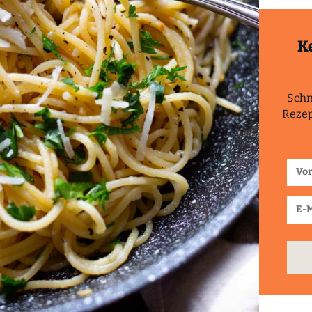
K
Schn
Rezep