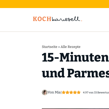
Startseite
»
Alle Rezepte
15-Minuten
und Parme
Von Mia
|
4.97
von
33
Bewertu