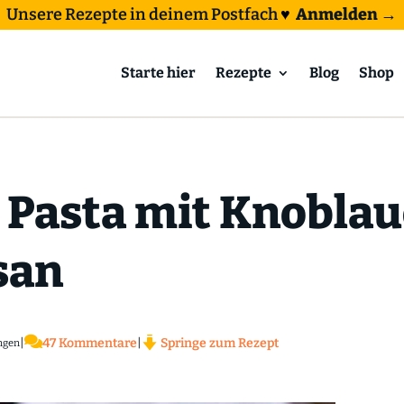
Unsere Rezepte in deinem Postfach
♥
Anmelden →
Starte hier
Rezepte
Blog
Shop
 Pasta mit Knoblau
san

|
47 Kommentare
|
Springe zum Rezept
ngen