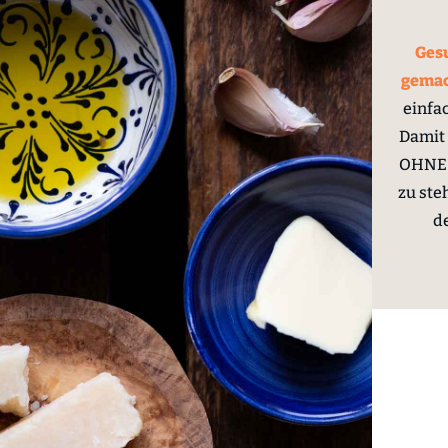
Gesu
gema
einfa
Damit 
OHNE 
zu ste
d