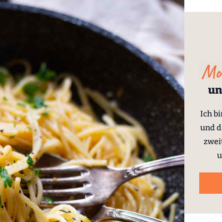
un
Ich b
und d
zwei
u