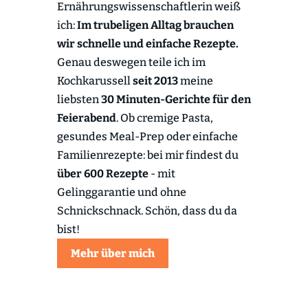
Ernährungswissenschaftlerin weiß
ich:
Im trubeligen Alltag brauchen
wir schnelle und einfache Rezepte.
Genau deswegen teile ich im
Kochkarussell
seit 2013
meine
liebsten
30 Minuten-Gerichte für den
Feierabend
. Ob cremige Pasta,
gesundes Meal-Prep oder einfache
Familienrezepte: bei mir findest du
über 600 Rezepte
- mit
Gelinggarantie und ohne
Schnickschnack. Schön, dass du da
bist!
Mehr über mich