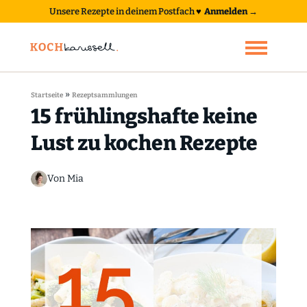
Unsere Rezepte in deinem Postfach
♥
Anmelden →
»
Startseite
Rezeptsammlungen
15 frühlingshafte keine
Lust zu kochen Rezepte
Von Mia