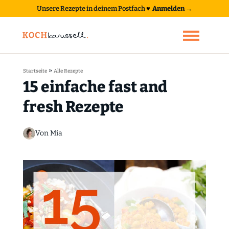
Unsere Rezepte in deinem Postfach
♥
Anmelden →
»
Startseite
Alle Rezepte
15 einfache fast and
fresh Rezepte
Von Mia