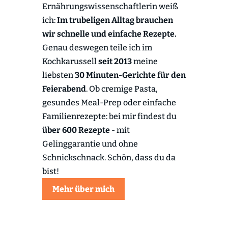
Ernährungswissenschaftlerin weiß
ich:
Im trubeligen Alltag brauchen
wir schnelle und einfache Rezepte.
Genau deswegen teile ich im
Kochkarussell
seit 2013
meine
liebsten
30 Minuten-Gerichte für den
Feierabend
. Ob cremige Pasta,
gesundes Meal-Prep oder einfache
Familienrezepte: bei mir findest du
über 600 Rezepte
- mit
Gelinggarantie und ohne
Schnickschnack. Schön, dass du da
bist!
Mehr über mich