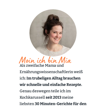
Moin ich bin Mia
Als zweifache Mama und
Ernährungswissenschaftlerin weiß
ich:
Im trubeligen Alltag brauchen
wir schnelle und einfache Rezepte.
Genau deswegen teile ich im
Kochkarussell
seit 2013
meine
liebsten
30 Minuten-Gerichte für den