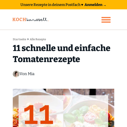
Unsere Rezepte in deinem Postfach
♥
Anmelden →
»
Startseite
Alle Rezepte
11 schnelle und einfache
Tomatenrezepte
Von Mia