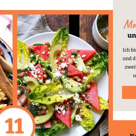
un
Ich b
und d
zwei
u