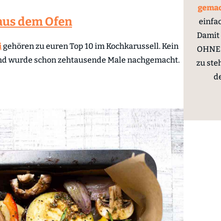
gema
i aus dem Ofen
einfa
Damit 
i
gehören zu euren Top 10 im Kochkarussell. Kein
OHNE 
und wurde schon zehtausende Male nachgemacht.
zu ste
d