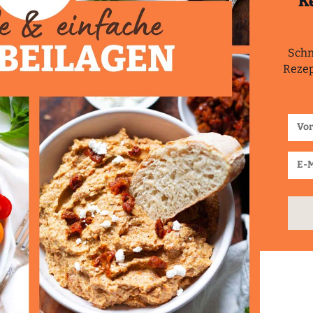
K
Schn
Rezep