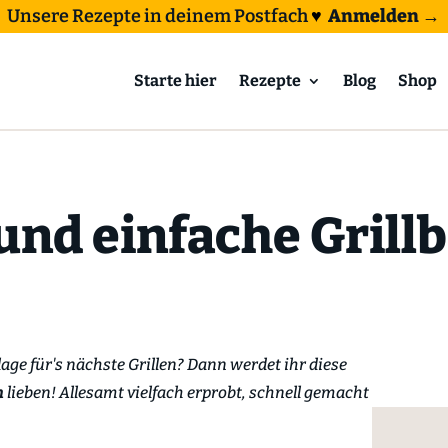
Unsere Rezepte in deinem Postfach
♥
Anmelden →
Starte hier
Rezepte
Blog
Shop
 und einfache Grill
age für's nächste Grillen? Dann werdet ihr diese
n
lieben! Allesamt vielfach erprobt, schnell gemacht