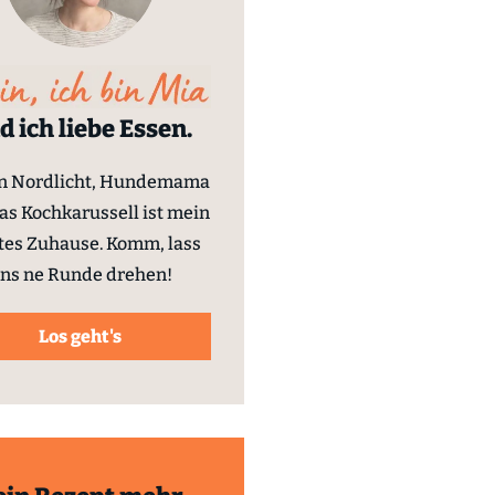
d ich liebe Essen.
in Nordlicht, Hundemama
as Kochkarussell ist mein
tes Zuhause. Komm, lass
ns ne Runde drehen!
Los geht's